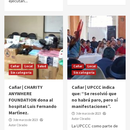
ejecutan…
Cañar
Local
Salud
Cañar
Local
Sin categoria
Sin categoria
Cañar | CHARITY
Cañar | UPCCC indica
ANYWHERE
que: “Se resolvió que
FOUNDATION dona al
no habrá paro, pero sí
hospital Luis Fernando
manifestaciones”.
Martìnez.
3 de marzo de 2023
Autor Cbradio
3 de marzo de 2023
Autor Cbradio
La UPCCC como parte de