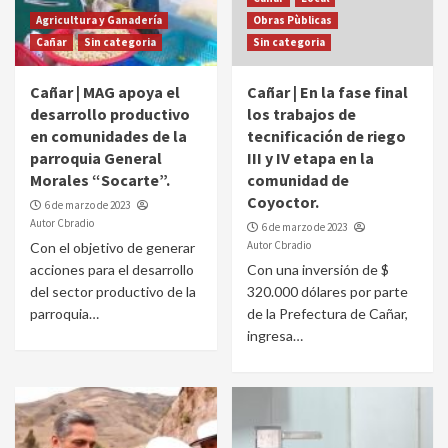
Agricultura y Ganadería
Obras Pùblicas
Cañar
Sin categoria
Sin categoria
Cañar | MAG apoya el
Cañar | En la fase final
desarrollo productivo
los trabajos de
en comunidades de la
tecnificación de riego
parroquia General
III y IV etapa en la
Morales “Socarte”.
comunidad de
Coyoctor.
6 de marzo de 2023
Autor Cbradio
6 de marzo de 2023
Autor Cbradio
Con el objetivo de generar
acciones para el desarrollo
Con una inversión de $
del sector productivo de la
320.000 dólares por parte
parroquia…
de la Prefectura de Cañar,
ingresa…