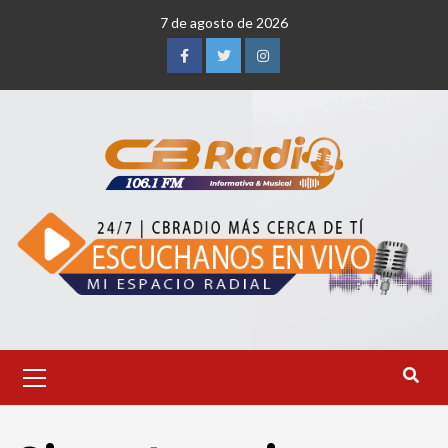
Saltar
7 de agosto de 2026
al
contenido
Facebook
Twitter
Instagram
Menú
primario