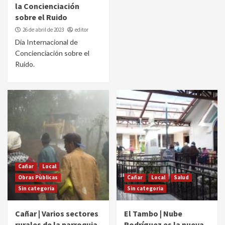
la Concienciación
sobre el Ruido
26 de abril de 2023
editor
Día Internacional de
Concienciación sobre el
Ruido.
Cañar
Local
Obras Pùblicas
Cañar
Local
Salud
Sin categoria
Sin categoria
Cañar | Varios sectores
El Tambo | Nube
rurales de la parroquia
Rodríguez es la nueva