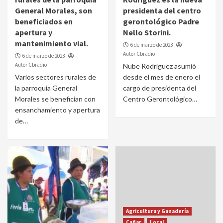
General Morales, son
presidenta del centro
beneficiados en
gerontológico Padre
apertura y
Nello Storini.
mantenimiento vial.
6 de marzo de 2023
Autor Cbradio
6 de marzo de 2023
Autor Cbradio
Nube Rodríguez asumió
Varios sectores rurales de
desde el mes de enero el
la parroquia General
cargo de presidenta del
Morales se benefician con
Centro Gerontológico…
ensanchamiento y apertura
de…
Agricultura y Ganadería
Cañar
Local