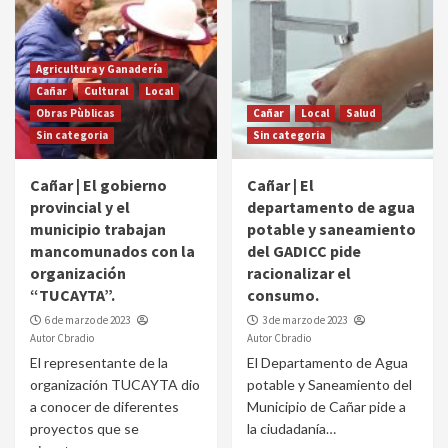
Agricultura y Ganadería
Cañar
Cultural
Local
Obras Pùblicas
Cañar
Local
Salud
Sin categoria
Sin categoria
Cañar | El gobierno
Cañar | El
provincial y el
departamento de agua
municipio trabajan
potable y saneamiento
mancomunados con la
del GADICC pide
organización
racionalizar el
“TUCAYTA”.
consumo.
6 de marzo de 2023
3 de marzo de 2023
Autor Cbradio
Autor Cbradio
El representante de la
El Departamento de Agua
organización TUCAYTA dio
potable y Saneamiento del
a conocer de diferentes
Municipio de Cañar pide a
proyectos que se
la ciudadanía…