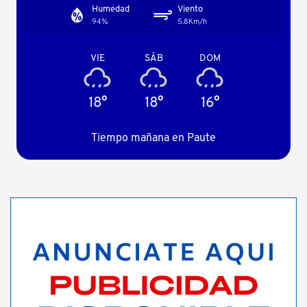
Humedad
Viento
94%
5.8Km/h
VIE
SÁB
DOM
18°
18°
16°
Tiempo mañana en Paute