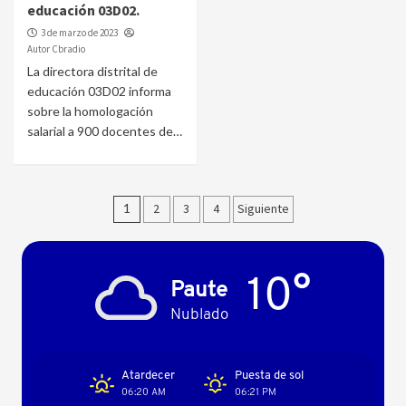
educación 03D02.
3 de marzo de 2023
Autor Cbradio
La directora distrital de
educación 03D02 informa
sobre la homologación
salarial a 900 docentes de…
Paginación
1
2
3
4
Siguiente
de
entradas
10°
Paute
Nublado
Atardecer
Puesta de sol
06:20 AM
06:21 PM