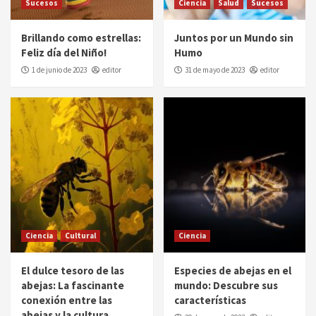
Sucesos
Ciencia
Salud
Sucesos
Brillando como estrellas:
Juntos por un Mundo sin
Feliz día del Niño!
Humo
1 de junio de 2023
editor
31 de mayo de 2023
editor
Ciencia
Cultural
Ciencia
El dulce tesoro de las
Especies de abejas en el
abejas: La fascinante
mundo: Descubre sus
conexión entre las
características
abejas y la cultura