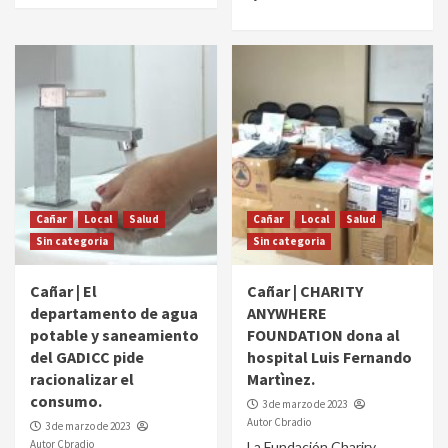
Cañar
Local
Salud
Cañar
Local
Salud
Sin categoria
Sin categoria
Cañar | El
Cañar | CHARITY
departamento de agua
ANYWHERE
potable y saneamiento
FOUNDATION dona al
del GADICC pide
hospital Luis Fernando
racionalizar el
Martìnez.
consumo.
3 de marzo de 2023
Autor Cbradio
3 de marzo de 2023
Autor Cbradio
La Fundación Chariry