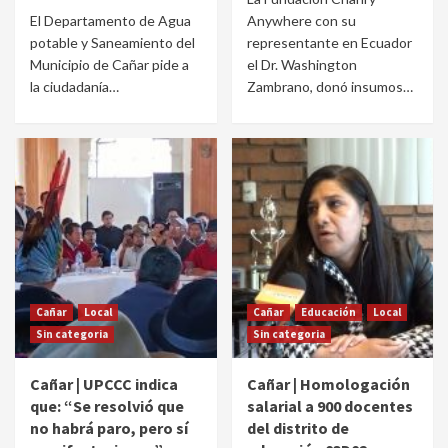
El Departamento de Agua
Anywhere con su
potable y Saneamiento del
representante en Ecuador
Municipio de Cañar pide a
el Dr. Washington
la ciudadanía…
Zambrano, donó insumos…
Cañar
Local
Cañar
Educación
Local
Sin categoria
Sin categoria
Cañar | UPCCC indica
Cañar | Homologación
que: “Se resolvió que
salarial a 900 docentes
no habrá paro, pero sí
del distrito de