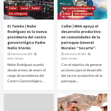
Cañar
Local
Salud
Agricultura y Ganadería
Sin categoria
Cañar
Sin categoria
El Tambo | Nube
Cañar | MAG apoya el
Rodríguez es la nueva
desarrollo productivo
presidenta del centro
en comunidades de la
gerontológico Padre
parroquia General
Nello Storini.
Morales “Socarte”.
6 de marzo de 2023
6 de marzo de 2023
Autor Cbradio
Autor Cbradio
Nube Rodríguez asumió
Con el objetivo de generar
desde el mes de enero el
acciones para el desarrollo
cargo de presidenta del
del sector productivo de la
Centro Gerontológico…
parroquia…