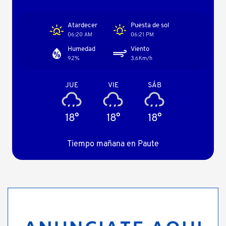
Atardecer
Puesta de sol
06:20 AM
06:21 PM
Humedad
Viento
92%
3.6Km/h
JUE
VIE
SÁB
18°
18°
18°
Tiempo mañana en Paute