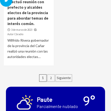
efectuó reunión con
prefecto y alcaldes
electos de la provincia
para abordar temas de
interés común.
3 de marzo de 2023
Autor Cbradio
Wilfrido Rivera gobernador
de la provincia del Cañar
realizó una reunión con las
autoridades electas…
Paginación
1
2
Siguiente
de
entradas
9°
Paute
Parcialmente nublado