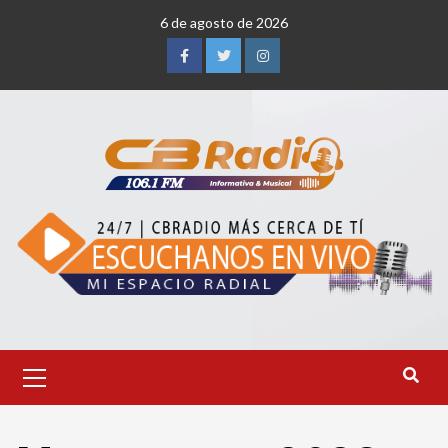
Saltar
6 de agosto de 2026
al
contenido
Facebook
Twitter
Instagram
Menú
primario