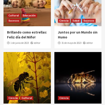
Cultural
Educación
Sucesos
Ciencia
Salud
Sucesos
Brillando como estrellas:
Juntos por un Mundo sin
Feliz día del Niño!
Humo
1 de junio de 2023
editor
31 de mayo de 2023
editor
Ciencia
Cultural
Ciencia