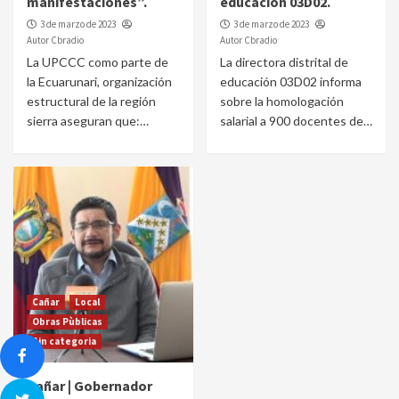
manifestaciones”.
educación 03D02.
3 de marzo de 2023
3 de marzo de 2023
Autor Cbradio
Autor Cbradio
La UPCCC como parte de
La directora distrital de
la Ecuarunari, organización
educación 03D02 informa
estructural de la región
sobre la homologación
sierra aseguran que:…
salarial a 900 docentes de…
Cañar
Local
Obras Pùblicas
Sin categoria
Cañar | Gobernador