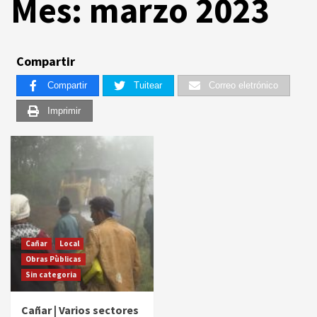
Mes:
marzo 2023
Compartir
Compartir
Tuitear
Correo eletrónico
Imprimir
Cañar
Local
Obras Pùblicas
Sin categoria
Cañar | Varios sectores