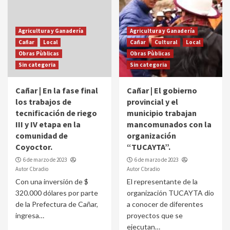
Agricultura y Ganadería
Agricultura y Ganadería
Cañar
Local
Cañar
Cultural
Local
Obras Pùblicas
Obras Pùblicas
Sin categoria
Sin categoria
Cañar | En la fase final
Cañar | El gobierno
los trabajos de
provincial y el
tecnificación de riego
municipio trabajan
III y IV etapa en la
mancomunados con la
comunidad de
organización
Coyoctor.
“TUCAYTA”.
6 de marzo de 2023
6 de marzo de 2023
Autor Cbradio
Autor Cbradio
Con una inversión de $
El representante de la
320.000 dólares por parte
organización TUCAYTA dio
de la Prefectura de Cañar,
a conocer de diferentes
ingresa…
proyectos que se
ejecutan…