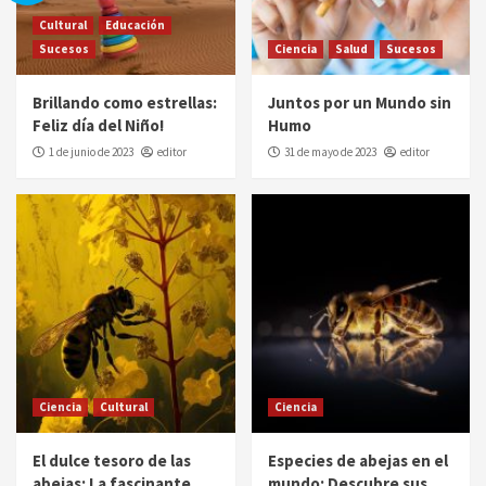
Cultural
Educación
Sucesos
Ciencia
Salud
Sucesos
Brillando como estrellas:
Juntos por un Mundo sin
Feliz día del Niño!
Humo
1 de junio de 2023
editor
31 de mayo de 2023
editor
Ciencia
Cultural
Ciencia
El dulce tesoro de las
Especies de abejas en el
abejas: La fascinante
mundo: Descubre sus