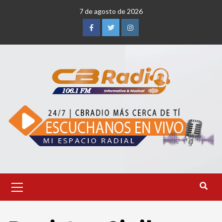
Saltar
7 de agosto de 2026
al
contenido
Facebook
Twitter
Instagram
Menú
primario