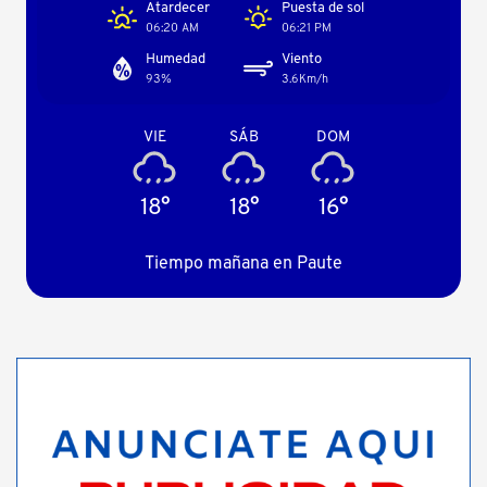
Atardecer
Puesta de sol
06:20 AM
06:21 PM
Humedad
Viento
93%
3.6Km/h
VIE
SÁB
DOM
18°
18°
16°
Tiempo mañana en Paute