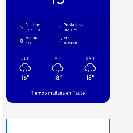
Atardecer
Puesta de sol
06:20 AM
06:21 PM
Humedad
Viento
76%
10.1Km/h
JUE
VIE
SÁB
16°
18°
18°
Tiempo mañana en Paute