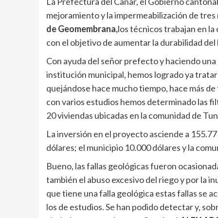
La Prefectura del Cañar, el Gobierno cantona
mejoramiento y la impermeabilización de tres 
de Geomembrana,
los técnicos trabajan en la
con el objetivo de aumentar la durabilidad del 
Con ayuda del señor prefecto y haciendo una 
institución municipal, hemos logrado ya trata
quejándose hace mucho tiempo, hace más de 
con varios estudios hemos determinado las fi
20 viviendas ubicadas en la comunidad de Tu
La inversión en el proyecto asciende a 155.773
dólares; el municipio 10.000 dólares y la comu
Bueno, las fallas geológicas fueron ocasionada
también el abuso excesivo del riego y por la i
que tiene una falla geológica estas fallas se 
los de estudios. Se han podido detectar y, sob