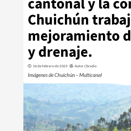
cantonal y la c
Chuichún traba
mejoramiento de
y drenaje.
16 de febrero de 2023
Autor Cbradio
Imágenes de Chuichún – Multicanal