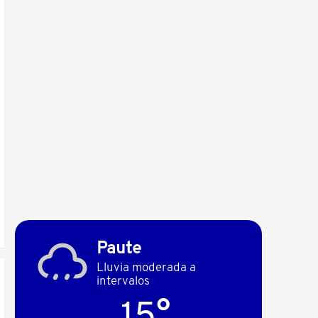
Paute
Lluvia moderada a
intervalos
15°