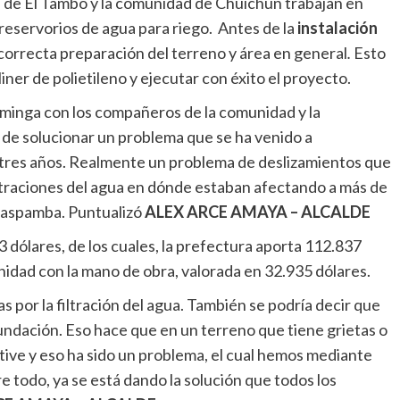
l de El Tambo y la comunidad de Chuichún trabajan en
reservorios de agua para riego. Antes de la
instalación
 correcta preparación del terreno y área en general
.
Esto
liner de polietileno y ejecutar con éxito el proyecto.
minga con los compañeros de la comunidad y la
r de solucionar un problema que se ha venido a
tres años. Realmente un problema de deslizamientos que
ltraciones del agua en dónde estaban afectando a más de
naspamba. Puntualizó
ALEX ARCE AMAYA – ALCALDE
 dólares, de los cuales, la prefectura aporta 112.837
nidad con la mano de obra, valorada en 32.935 dólares.
s por la filtración del agua. También se podría decir que
nundación. Eso hace que en un terreno que tiene grietas o
active y eso ha sido un problema, el cual hemos mediante
re todo, ya se está dando la solución que todos los