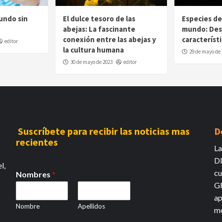
undo sin
El dulce tesoro de las
Especies de
abejas: La fascinante
mundo: Des
conexión entre las abejas y
característ
editor
la cultura humana
29 de mayo de 
30 de mayo de 2023
editor
Suscríbete para recibir las noticias mas
D
recientes
La
DI
l,
cu
Nombres
*
GR
ap
Nombre
Apellidos
mó