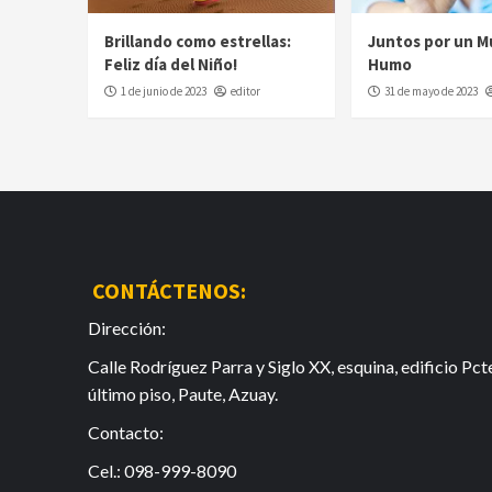
Brillando como estrellas:
Juntos por un M
Feliz día del Niño!
Humo
1 de junio de 2023
editor
31 de mayo de 2023
CONTÁCTENOS:
Dirección:
Calle Rodríguez Parra y Siglo XX, esquina, edificio Pcte
último piso, Paute, Azuay.
Contacto:
Cel.: 098-999-8090