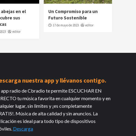
 abejas en el
Un Compromiso para un
cubre sus
Futuro Sostenible
icas
17 de mayo de 2023
editor
2023
editor
escarga nuestra app y llévanos contigo.
 app radio de Cbradio te permite ESCUCHAR EN
RECTO tu música favorita en cualquier momento y en
alquier lugar, sin limites y ¡es completamente
ATIS!. Música de alta calidad y sin anuncios. La
licación es ideal para todo tipo de dispositivos
viles.
Descarga