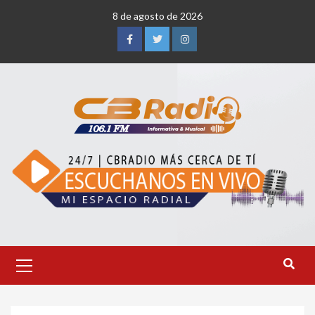
Saltar
8 de agosto de 2026
al
contenido
Facebook
Twitter
Instagram
Menú
primario