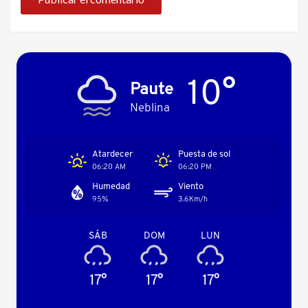
10°
Paute
Neblina
Atardecer
Puesta de sol
06:20 AM
06:20 PM
Humedad
Viento
95%
3.6Km/h
SÁB
DOM
LUN
17°
17°
17°