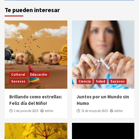
Te pueden interesar
Cultural
Educación
Sucesos
Ciencia
Salud
Sucesos
Brillando como estrellas:
Juntos por un Mundo sin
Feliz día del Niño!
Humo
1 de junio de 2023
editor
31 de mayo de 2023
editor