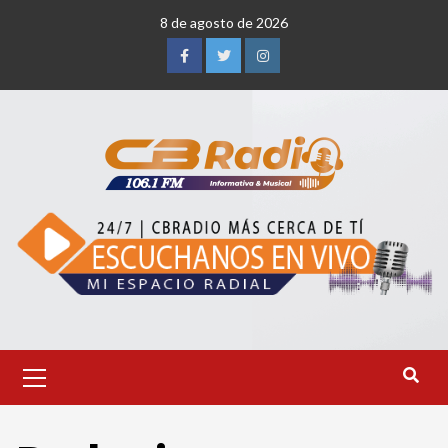
Saltar
8 de agosto de 2026
al
contenido
Facebook
Twitter
Instagram
Menú
primario