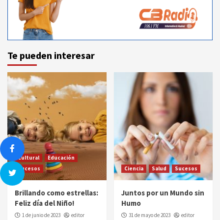
Te pueden interesar
Cultural
Educación
Sucesos
Ciencia
Salud
Sucesos
Brillando como estrellas:
Juntos por un Mundo sin
Feliz día del Niño!
Humo
1 de junio de 2023
editor
31 de mayo de 2023
editor