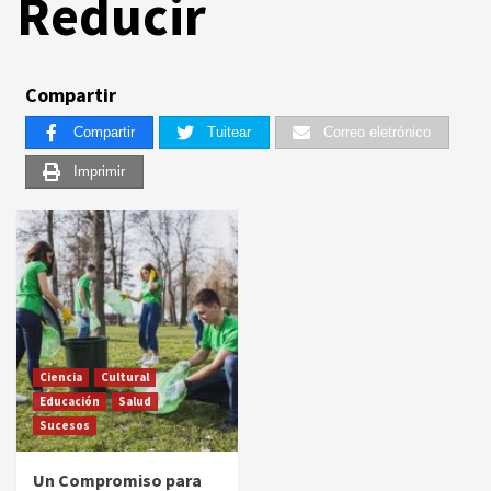
Reducir
Compartir
Compartir
Tuitear
Correo eletrónico
Imprimir
Ciencia
Cultural
Educación
Salud
Sucesos
Un Compromiso para