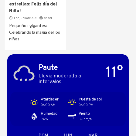
estrellas: Feliz día del
Niño!
1 de junio de 2023
editor
Pequeños gigantes:
Celebrando la magia del los
niños
11°
Paute
Lluvia moderada a
intervalos
Atardecer
Puesta de sol
06:20 AM
06:20 PM
Humedad
Viento
94%
3.6Km/h
DOM
LUN
MAR