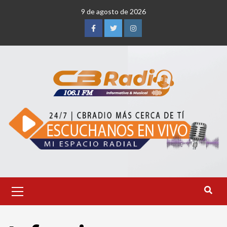
Saltar
9 de agosto de 2026
al
contenido
Facebook
Twitter
Instagram
Menú
primario