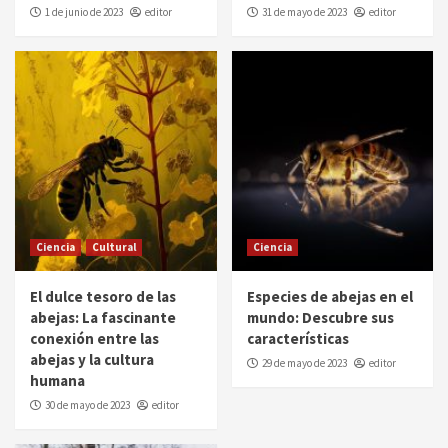
1 de junio de 2023
editor
31 de mayo de 2023
editor
Ciencia
Cultural
Ciencia
El dulce tesoro de las
Especies de abejas en el
abejas: La fascinante
mundo: Descubre sus
conexión entre las
características
abejas y la cultura
29 de mayo de 2023
editor
humana
30 de mayo de 2023
editor